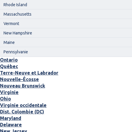
Rhode Island
Massachusetts
Vermont
New Hampshire
Maine
Pennsylvanie
Ontario
Québec
Terre-Neuve et Labrador
Nouvelle-Écosse
Nouveau Brunswick
Virginie
Ohio
Virginie occidentale
Dist. Colombie (DC)
Maryland
Delaware
New Jersey