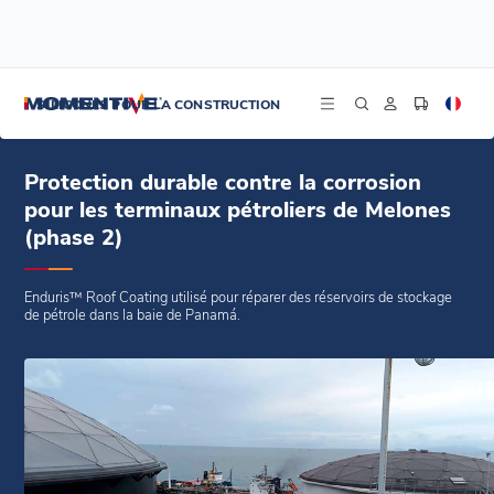
/
/
/
Accueil
Blogs
Études de cas
Protection durable contre la corrosion pour les terminaux pétroliers de Melones
SILICONES POUR LA CONSTRUCTION
(phase 2)
Protection durable contre la corrosion
pour les terminaux pétroliers de Melones
(phase 2)
Enduris™ Roof Coating utilisé pour réparer des réservoirs de stockage
de pétrole dans la baie de Panamá.