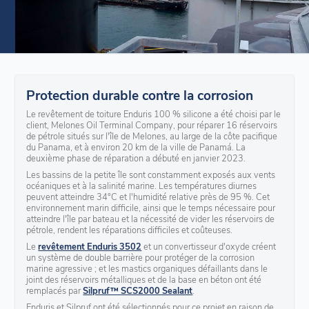
Protection durable contre la corrosion
Le revêtement de toiture Enduris 100 % silicone a été choisi par le
client, Melones Oil Terminal Company, pour réparer 16 réservoirs
de pétrole situés sur l'île de Melones, au large de la côte pacifique
du Panama, et à environ 20 km de la ville de Panamá. La
deuxième phase de réparation a débuté en janvier 2023.
Les bassins de la petite île sont constamment exposés aux vents
océaniques et à la salinité marine. Les températures diurnes
peuvent atteindre 34°C et l'humidité relative près de 95 %. Cet
environnement marin difficile, ainsi que le temps nécessaire pour
atteindre l'île par bateau et la nécessité de vider les réservoirs de
pétrole, rendent les réparations difficiles et coûteuses.
Le
revêtement Enduris 3502
et un convertisseur d'oxyde créent
un système de double barrière pour protéger de la corrosion
marine agressive ; et les mastics organiques défaillants dans le
joint des réservoirs métalliques et de la base en béton ont été
remplacés par
Silpruf™ SCS2000 Sealant
.
Enduris et Silpruf ont été sélectionnés pour ce projet en raison de