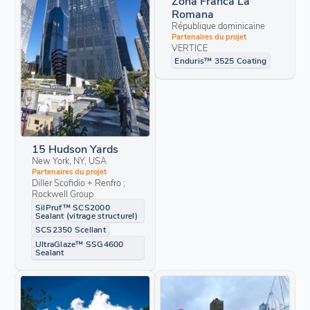
Zona Franca La
Romana
République dominicaine
Partenaires du projet
VERTICE
Enduris™ 3525 Coating
15 Hudson Yards
New York, NY, USA
Partenaires du projet
Diller Scofidio + Renfro ;
Rockwell Group
SilPruf™ SCS2000
Sealant (vitrage structurel)
SCS2350 Scellant
UltraGlaze™ SSG4600
Sealant