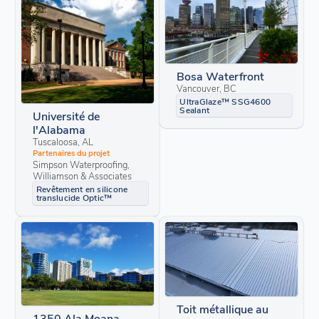
Bosa Waterfront
Vancouver, BC
UltraGlaze™ SSG4600
Sealant
Université de
l'Alabama
Tuscaloosa, AL
Partenaires du projet
Simpson Waterproofing,
Williamson & Associates
Revêtement en silicone
translucide Optic™
Toit métallique au
1350 Ala Moana