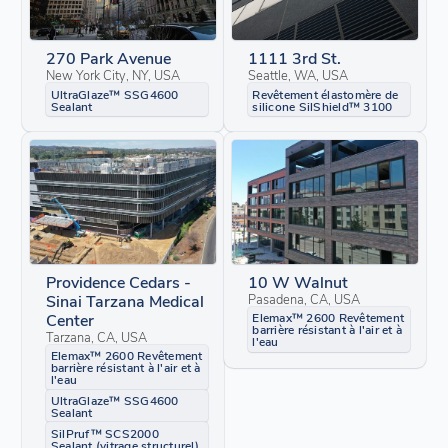
270 Park Avenue
1111 3rd St.
New York City, NY, USA
Seattle, WA, USA
UltraGlaze™ SSG4600
Revêtement élastomère de
Sealant
silicone SilShield™ 3100
Providence Cedars -
10 W Walnut
Sinai Tarzana Medical
Pasadena, CA, USA
Center
Elemax™ 2600 Revêtement
barrière résistant à l'air et à
Tarzana, CA, USA
l'eau
Elemax™ 2600 Revêtement
barrière résistant à l'air et à
l'eau
UltraGlaze™ SSG4600
Sealant
SilPruf™ SCS2000
Sealant (vitrage structurel)