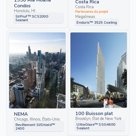
Costa Rica
Condos
Costa Rica
Honolulu, HI
Partenaires du projet
Megalineas
SilPruf™ SCS2000
Sealant
Enduris™ 3525 Coating
100 Buisson plat
NEMA
Brooklyn, État de New York
Chicago, Illinois, États-Unis
UltraGlaze™ SSG4600
Revêtement SilShield™
Sealant
2400