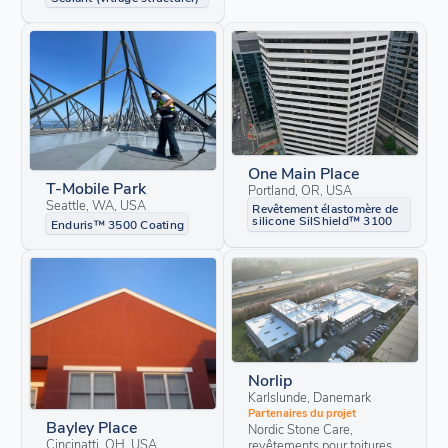
One Main Place
T-Mobile Park
Portland, OR, USA
Seattle, WA, USA
Revêtement élastomère de
silicone SilShield™ 3100
Enduris™ 3500 Coating
Norlip
Karlslunde, Danemark
Partenaires du projet
Bayley Place
Nordic Stone Care,
Cincinatti, OH, USA
revêtements pour toitures