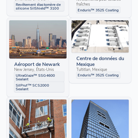
fraîches
Revêtement élastomère de
silicone SilShield™ 3100
Enduris™ 3525 Coating
Centre de données du
Mexique
Aéroport de Newark
Tultitlan, Mexique
New Jersey, États-Unis
Enduris™ 3525 Coating
UltraGlaze™ SSG4600
Sealant
SilPruf™ SCS2000
Sealant