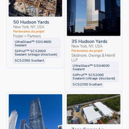
50 Hudson Yards
New York, NY, USA
Partenaires du projet
Foster + Partners
35 Hudson Yards
UltraGlaze™ SSG4600
Sealant
New York, NY, USA
Partenaires du projet
SilPruf™ SCS2000
Sealant (vitrage structurel)
Skidmore, Owings & Merrill
LLP
SCS2350 Scellant
UltraGlaze™ SSG4600
Sealant
SilPruf™ SCS2000
Sealant (vitrage structurel)
SCS2350 Scellant