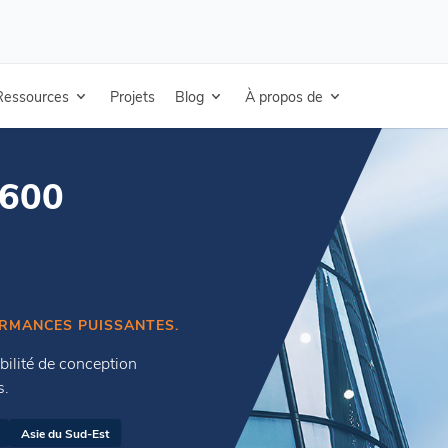
aGlaze™ SSG4600 Sealant
Ressources
Projets
Blog
À propos de
4600
ORMANCES PUISSANTES.
bilité de conception
s.
Asie du Sud-Est