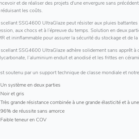
ncevoir et de réaliser des projets d'une envergure sans précéden
 réduisant les coûts.
 scellant SSG4600 UltraGlaze peut résister aux pluies battantes e
ession, aux chocs et à l’épreuve du temps. Solution en deux parti
R et ininflammable pour assurer la sécurité du stockage et de la
 scellant SSG4600 UltraGlaze adhère solidement sans apprêt à de 
lycarbonate, l’aluminium enduit et anodisé et les frittes en céram
 est soutenu par un support technique de classe mondiale et notr
Un système en deux parties
Noir et gris
Très grande résistance combinée à une grande élasticité et à une
96% de réussite sans amorce
Faible teneur en COV