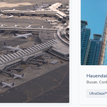
Hauendai
Busan, Cor
UltraGlaze™ 