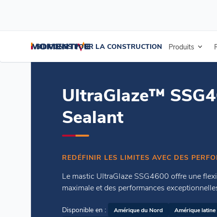
/
/
Accueil
Mastics d'étanchéité de vitrage au silicone structurel
Ultr
SILICONES POUR LA CONSTRUCTION
Produits
UltraGlaze™ SSG
Sealant
REDÉFINIR LES LIMITES AVEC DES PERF
Le mastic UltraGlaze SSG4600 offre une flexi
maximale et des performances exceptionnelle
Disponible en :
Amérique du Nord
Amérique latine