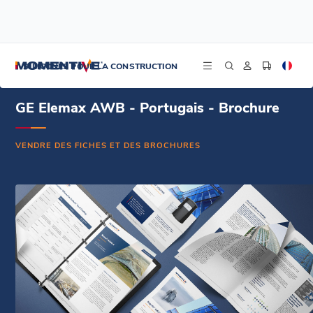
/
/
/
Accueil
Ressources
Centre de documentation
GE Elemax AWB - Portugais - Brochure
SILICONES POUR LA CONSTRUCTION
GE Elemax AWB - Portugais - Brochure
VENDRE DES FICHES ET DES BROCHURES