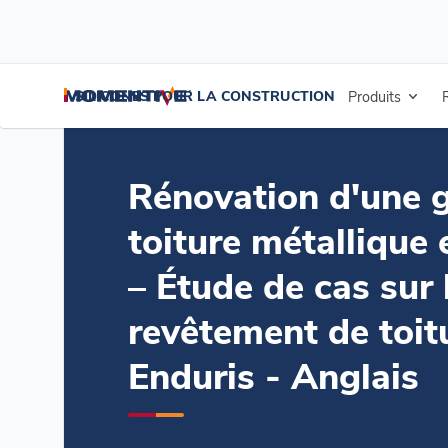
/
/
/
Accueil
Ressources
Centre de documentation
Rénovation d'une
SILICONES POUR LA CONSTRUCTION
Produits
Rénovation d'une 
toiture métallique 
– Étude de cas sur 
revêtement de toit
Enduris - Anglais