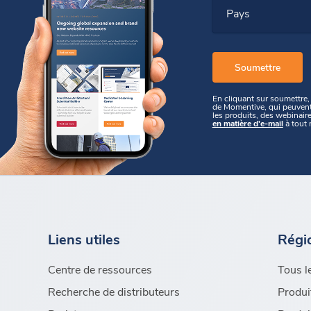
Pays
En cliquant sur soumettre, 
de Momentive, qui peuvent 
les produits, des webinair
en matière d'e-mail
à tout 
Liens utiles
Régi
Centre de ressources
Tous l
Recherche de distributeurs
Produi