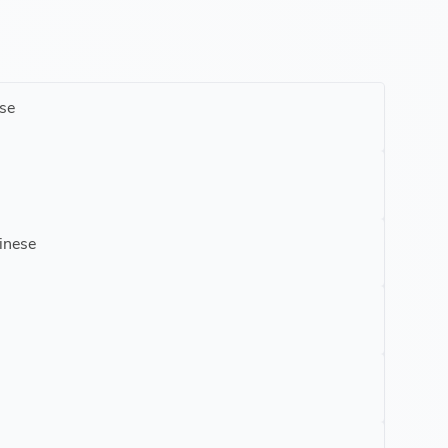
se
hinese