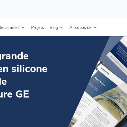
 grande toiture métallique en silicone – Étude de cas sur le revêtement de toiture G
Ressources
Projets
Blog
À propos de
grande
en silicone
le
ure GE