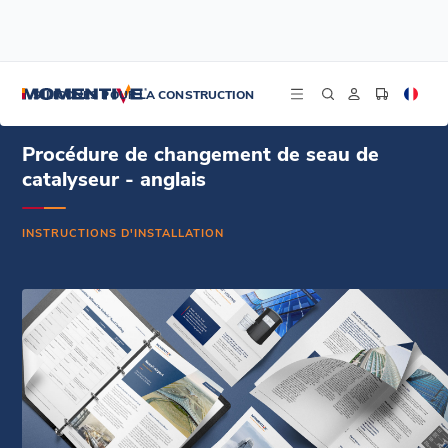
/
/
/
Accueil
Ressources
Centre de documentation
Procédure de changement de seau de catalyseur - anglais
SILICONES POUR LA CONSTRUCTION
Procédure de changement de seau de
catalyseur - anglais
INSTRUCTIONS D'INSTALLATION