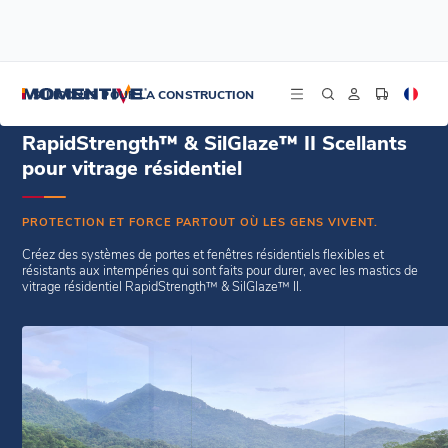
/
Accueil
Scellants pour vitrage résidentiel
SILICONES POUR LA CONSTRUCTION
RapidStrength™ & SilGlaze™ II Scellants
pour vitrage résidentiel
PROTECTION ET FORCE PARTOUT OÙ LES GENS VIVENT.
Créez des systèmes de portes et fenêtres résidentiels flexibles et
résistants aux intempéries qui sont faits pour durer, avec les mastics de
vitrage résidentiel RapidStrength™ & SilGlaze™ II.