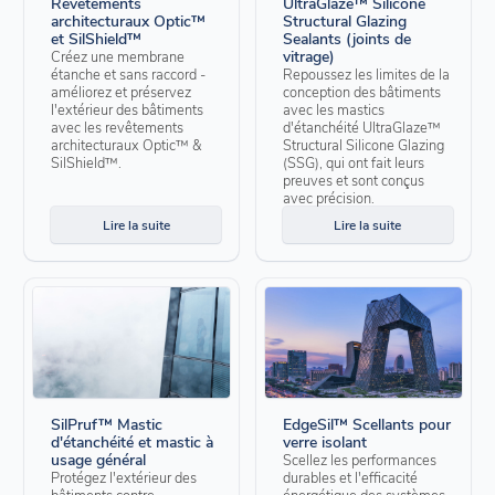
Revêtements
UltraGlaze™ Silicone
architecturaux Optic™
Structural Glazing
et SilShield™
Sealants (joints de
vitrage)
Créez une membrane
étanche et sans raccord -
Repoussez les limites de la
améliorez et préservez
conception des bâtiments
l'extérieur des bâtiments
avec les mastics
avec les revêtements
d'étanchéité UltraGlaze™
architecturaux Optic™ &
Structural Silicone Glazing
SilShield™.
(SSG), qui ont fait leurs
preuves et sont conçus
avec précision.
Lire la suite
Lire la suite
SilPruf™ Mastic
EdgeSil™ Scellants pour
d'étanchéité et mastic à
verre isolant
usage général
Scellez les performances
Protégez l'extérieur des
durables et l'efficacité
bâtiments contre
énergétique des systèmes